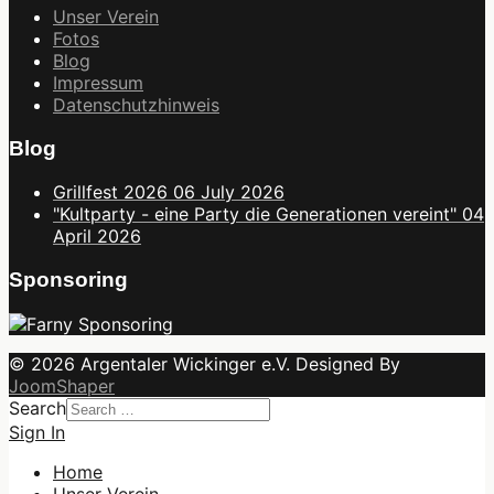
Unser Verein
Fotos
Blog
Impressum
Datenschutzhinweis
Blog
Grillfest 2026
06 July 2026
"Kultparty - eine Party die Generationen vereint"
04
April 2026
Sponsoring
© 2026 Argentaler Wickinger e.V. Designed By
JoomShaper
Search
Sign In
Home
Unser Verein