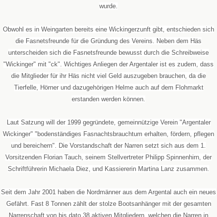
wurde.
Obwohl es in Weingarten bereits eine Wickingerzunft gibt, entschieden sich
die Fasnetsfreunde für die Gründung des Vereins. Neben dem Häs
unterscheiden sich die Fasnetsfreunde bewusst durch die Schreibweise
"Wickinger" mit "ck". Wichtiges Anliegen der Argentaler ist es zudem, dass
die Mitglieder für ihr Häs nicht viel Geld auszugeben brauchen, da die
Tierfelle, Hörner und dazugehörigen Helme auch auf dem Flohmarkt
erstanden werden können.
Laut Satzung will der 1999 gegründete, gemeinnützige Verein "Argentaler
Wickinger" "bodenständiges Fasnachtsbrauchtum erhalten, fördern, pflegen
und bereichern". Die Vorstandschaft der Narren setzt sich aus dem 1.
Vorsitzenden Florian Tauch, seinem Stellvertreter Philipp Spinnenhirn, der
Schriftführerin Michaela Diez, und Kassiererin Martina Lanz zusammen.
Seit dem Jahr 2001 haben die Nordmänner aus dem Argental auch ein neues
Gefährt. Fast 8 Tonnen zählt der stolze Bootsanhänger mit der gesamten
Narrenschaft von bis dato 38 aktiven Mitgliedern, welchen die Narren in