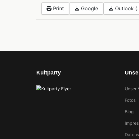
Print
Google
Outlook (.
Kultparty
Unser
Unser 
Fotos
Blog
Impre
Datens